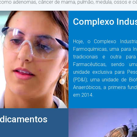
r, como adenomas, câncer de mama, pulmão, medula, ossos e cé
Complexo Indust
Hoje, o Complexo Industri
Farmoquímicas, uma para In
tradicionais e outra para
Farmacêuticas, sendo um
unidade exclusiva para Pes
(PD&I); uma unidade de Bio
Anaeróbicos, a primeira fu
em 2014.
edicamentos