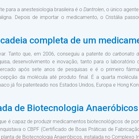
e para a anestesiologia brasileira é o
Dantrolen
, o único agent
aligna. Depois de importar o medicamento, o Cristália passou 
 a cadeia completa de um medicam
var. Tanto que, em 2006, conseguiu a patente do
carbonato d
isa, desenvolvimento e inovação, tanto para o laboratório
rcado após sete anos de pesquisas e é o primeiro fármac
cepção da molécula até produto final. É a quarta molécula o
ármaco já foi patenteado nos Estados Unidos, Europa e Hong K
vada de Biotecnologia Anaeróbicos
ue é capaz de produzir medicamentos biotecnológicos de po
nquistava o CBPF (Certificado de Boas Práticas de Fabricaçã
planta de Biotecnologia Anaeróbicos, instalada no Complexo Ind