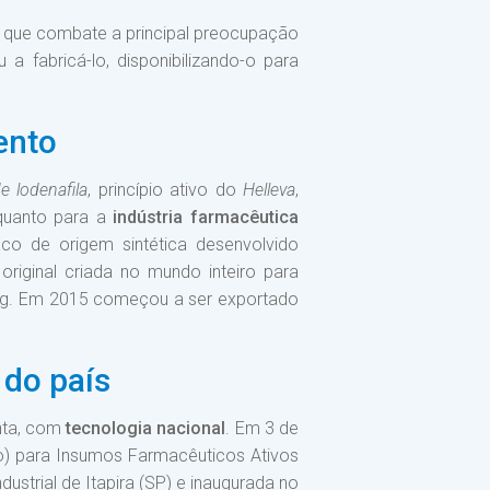
e que combate a principal preocupação
a fabricá-lo, disponibilizando-o para
ento
e lodenafila
, princípio ativo do
Helleva
,
 quanto para a
indústria farmacêutica
o de origem sintética desenvolvido
riginal criada no mundo inteiro para
ong. Em 2015 começou a ser exportado
 do país
nta, com
tecnologia nacional
. Em 3 de
o) para Insumos Farmacêuticos Ativos
ustrial de Itapira (SP) e inaugurada no