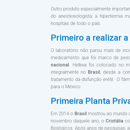
Outro produto especialmente important
do anestesiologista: a hipertermia m
hospitais de todo o país.
Primeiro a realizar
O laboratório não parou mais de ino
medicamento que foi marco de pesqu
nacional
.
Helleva
foi colocado no me
integralmente no
Brasil
, desde a con
tratamento da disfunção erétil. O f
para o México.
Primeira Planta Pri
Em 2014 o
Brasil
mostrou ao mundo q
novembro daquele ano, o
Cristália
co
Biológicos. Após anos de pesquisas, a 