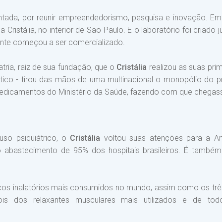
tada, por reunir empreendedorismo, pesquisa e inovação. E
ca Cristália, no interior de São Paulo. E o laboratório foi criad
nte começou a ser comercializado.
tria, raiz de sua fundação, que o
Cristália
realizou as suas pri
ico - tirou das mãos de uma multinacional o monopólio do pr
edicamentos do Ministério da Saúde, fazendo com que chegasse 
so psiquiátrico, o
Cristália
voltou suas atenções para a Ane
o abastecimento de 95% dos hospitais brasileiros. É també
os inalatórios mais consumidos no mundo, assim como os três 
s dos relaxantes musculares mais utilizados e de todos