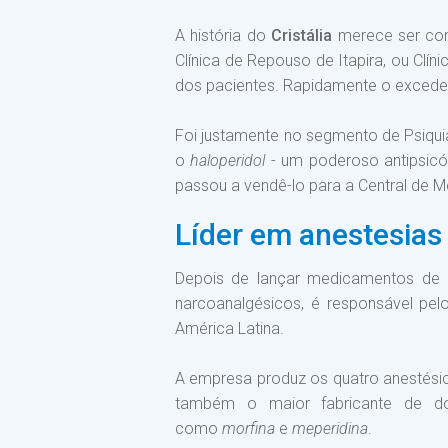
A história do
Cristália
merece ser con
Clínica de Repouso de Itapira, ou Clíni
dos pacientes. Rapidamente o excede
Foi justamente no segmento de Psiquia
o
haloperidol
- um poderoso antipsicót
passou a vendê-lo para a Central de M
Líder em anestesias
Depois de lançar medicamentos de u
narcoanalgésicos, é responsável pel
América Latina.
A empresa produz os quatro anestésic
também o maior fabricante de doi
como
morfina
e
meperidina
.