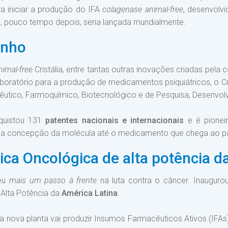
a iniciar a produção do IFA
colagenase animal-free
, desenvolv
ue, pouco tempo depois, seria lançada mundialmente.
onho
nimal-free
Cristália, entre tantas outras inovações criadas pela
boratório para a produção de medicamentos psiquiátricos, o Cr
utico, Farmoquímico, Biotecnológico e de Pesquisa, Desenvol
nquistou 131
patentes nacionais e internacionais
e é pioneir
a concepção da molécula até o medicamento que chega ao pa
ca Oncológica de alta potência d
deu
mais um passo à frente
na luta contra o câncer. Inaugurou
Alta Potência da
América Latina
.
a nova planta vai produzir Insumos Farmacêuticos Ativos (IFA