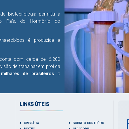
 de Biotecnologia permitiu a
no País, do Hormônio do
Anaeróbicos é produzida a
a conta com cerca de 6.200
visão de trabalhar em prol da
e
milhares de brasileiros
a
LINKS ÚTEIS
CRISTÁLIA
SOBRE O CONTEÚDO
BIOTEC
OUVIDORIA