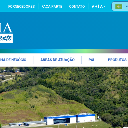
|
FORNECEDORES
FAÇA PARTE
CONTATO
A +
A -
NHA DE NEGÓCIO
ÁREAS DE ATUAÇÃO
P&I
PRODUTOS