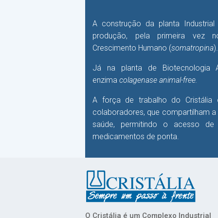
A construção da planta Industrial
produção, pela primeira vez 
Crescimento Humano (
somatropina
).
Já na planta de Biotecnologia 
enzima
colagenase
animal-free.
A força de trabalho do Cristáli
colaboradores, que compartilham a 
saúde, permitindo o acesso d
medicamentos de ponta.
O Cristália é um Complexo Industrial