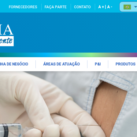
|
FORNECEDORES
FAÇA PARTE
CONTATO
A +
A -
NHA DE NEGÓCIO
ÁREAS DE ATUAÇÃO
P&I
PRODUTOS