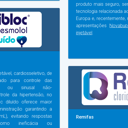
produto mais seguro, sem
tecnologia relacionada a
Europa e, recentemente, 
apresentações
Novabupi
injetável
.
tável, cardiosseletivo, de
ado para controle das
ares ou sinusal não-
role da hipertensão, no
oc diluído oferece maior
inistração garantindo a
L), evitando respostas
Remifas
 como ineficácia ou