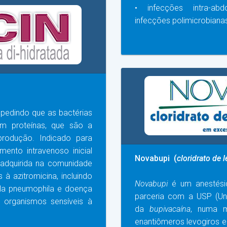
• infecções intra-abd
infecções polimicrobian
mpedindo que as bactérias
am proteínas, que são a
rodução. Indicado para
ento intravenoso inicial
Novabupi (
cloridrato de 
adquirida na comunidade
à azitromicina, incluindo
Novabupi
é um anestésic
lla pneumophila e doença
parceria com a USP (Uni
r organismos sensíveis à
da
bupivacaína
, numa m
enantiômeros levogiros e