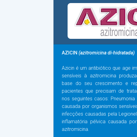
AZICIN
(azitromicina di-hidratada)
Azicin é um antibiótico que age i
sensíveis à azitromicina produz
base do seu crescimento e rep
pacientes que precisam de tratam
nos seguintes casos: Pneumonia 
causada por organismos sensíveis 
infecções causadas pela Legione
inflamatória pélvica causada po
azitromicina.