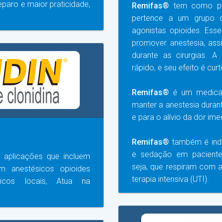
paro e maior praticidade,
Remifas®
tem como prin
pertence a um grupo
agonistas opioides. Es
promover anestesia, as
durante as cirurgias. A
rápido, e seu efeito é curt
Remifas®
é um medicam
manter a anestesia durant
e para o alívio da dor i
Remifas®
também é indi
e sedação em paciente
em aplicações que incluem
seja, que respiram com 
m anestésicos opioides
terapia intensiva (UTI).
ésicos locais, Atua na