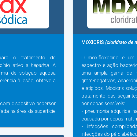
MOXICRIS
(cloridrato de 
ra o tratamento de
O moxifloxacino é um 
cípio ativo a
heparina
. A
espectro e ação bacterici
orma de solução aquosa
uma ampla gama de mi
derência à lesão, obteve a
gram-negativos, anaeróbi
e atípicos. Moxicris solu
tratamento das seguinte
com dispositivo aspersor
por cepas sensíveis:
iada na área da superfície
• pneumonia adquirida n
causada por cepas multirr
• infecções complicad
infecções do pé diabético