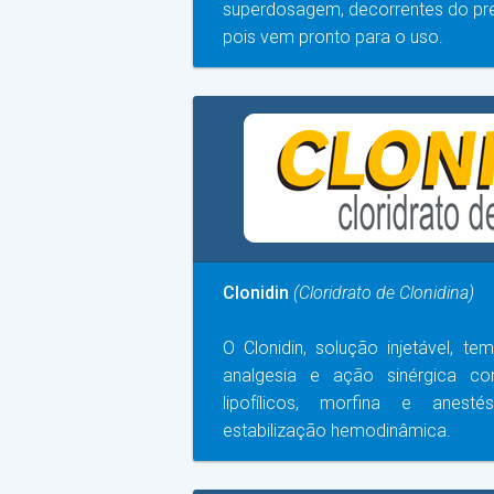
superdosagem, decorrentes do pre
pois vem pronto para o uso.
Clonidin
(Cloridrato de Clonidina)
O Clonidin, solução injetável, t
analgesia e ação sinérgica co
lipofílicos, morfina e anest
estabilização hemodinâmica.