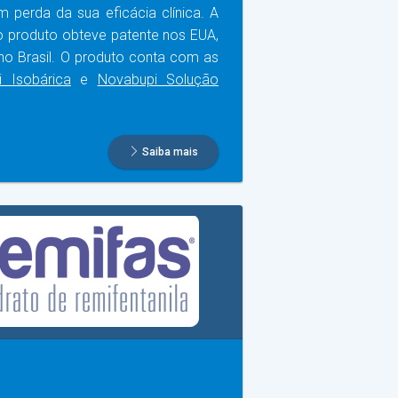
 perda da sua eficácia clínica. A
o produto obteve patente nos EUA,
no Brasil. O produto conta com as
 Isobárica
e
Novabupi Solução
Saiba mais