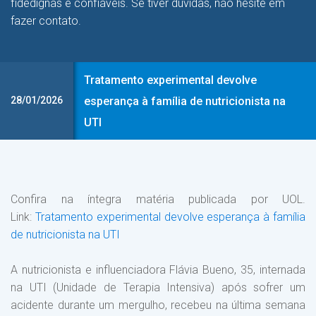
fidedignas e confiáveis. Se tiver dúvidas, não hesite em
fazer contato.
Tratamento experimental devolve
28/01/2026
esperança à família de nutricionista na
UTI
Confira na íntegra matéria publicada por UOL.
Link:
Tratamento experimental devolve esperança à família
de nutricionista na UTI
A nutricionista e influenciadora Flávia Bueno, 35, internada
na UTI (Unidade de Terapia Intensiva) após sofrer um
acidente durante um mergulho, recebeu na última semana