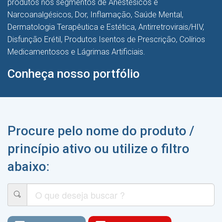
produtos nos segmentos de Anestésicos e
Narcoanalgésicos, Dor, Inflamação, Saúde Mental,
Dermatologia Terapêutica e Estética, Antirretrovirais/HIV,
Disfunção Erétil, Produtos Isentos de Prescrição, Colírios
Medicamentosos e Lágrimas Artificiais.
Conheça nosso portfólio
Procure pelo nome do produto /
princípio ativo ou utilize o filtro
abaixo: