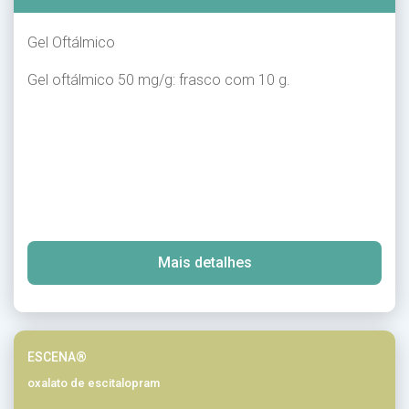
Gel Oftálmico
Gel oftálmico 50 mg/g: frasco com 10 g.
Mais detalhes
ESCENA®
oxalato de escitalopram