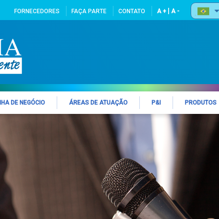
|
FORNECEDORES
FAÇA PARTE
CONTATO
A +
A -
NHA DE NEGÓCIO
ÁREAS DE ATUAÇÃO
P&I
PRODUTOS