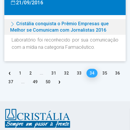
21/09/2016
Cristália conquista o Prêmio Empresas que
Melhor se Comunicam com Jornalistas 2016
Laboratório foi reconhecido por sua comunicação
com a mídia na categoria Farmacêutico.
‹
1
2
...
31
32
33
34
35
36
›
37
...
49
50