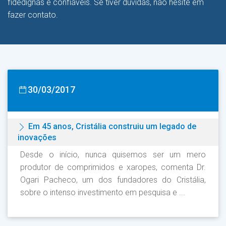
fidedignas e confiáveis. Se tiver dúvidas, não hesite em
fazer contato.
30/03/2017
Em 45 anos, Cristália construiu um legado de
inovações
Desde o início, nunca quisemos ser um mero
produtor de comprimidos e xaropes, comenta Dr.
Ogari Pacheco, um dos fundadores do Cristália,
sobre o intenso investimento em pesquisa e ...