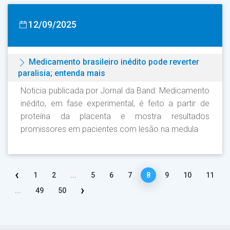
12/09/2025
Medicamento brasileiro inédito pode reverter
paralisia; entenda mais
Noticia publicada por Jornal da Band: Medicamento
inédito, em fase experimental, é feito a partir de
proteína da placenta e mostra resultados
promissores em pacientes com lesão na medula
‹
1
2
...
5
6
7
8
9
10
11
›
...
49
50