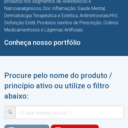
produtos nos segmentos de Anestésicos e
Narcoanalgésicos, Dor, Inflamação, Saúde Mental,
Dermatologia Terapêutica e Estética, Antirretrovirais/HIV,
Disfunção Erétil, Produtos Isentos de Prescrição, Colírios
Medicamentosos e Lágrimas Artificiais.
Conheça nosso portfólio
Procure pelo nome do produto /
princípio ativo ou utilize o filtro
abaixo: