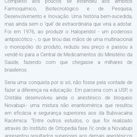
Complexo aos poucos se estendeu aos âmbitos
Farmoquímico, Biotecnológico e de Pesquisa,
Desenvolvimento e Inovação. Uma história bem-sucedida,
mas ainda sem o ‘quê’ de extraordinária que viria a adotar.
Foi em 1976, ao produzir o Haloperidol - um poderoso
antipsicótico -, o que tirou das mãos de uma multinacional
o monopólio do produto, reduziu seu preço e passou a
vendê-lo para a Central de Medicamentos do Ministério da
Saúde, fazendo com que chegasse a milhares de
brasileiros.
Seria uma conquista por si só, não fosse pela vontade de
fazer a diferença na educação. Em parceria com a USP, o
Cristália desenvolveu ainda o anestésico de bloqueio
Novabupi:- uma mistura não enantiomérica que resultou
em eficácia e segurança superiores aos da Bubivacaína
Racêmica. “Entre outros estudos, o que foi realizado
através do Instituto de Ortopedia fase IV, onde a Novabupi
apresentou resultados superiores aos demais anestésicos