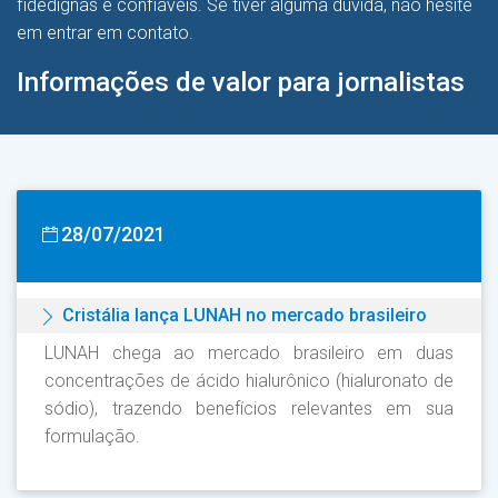
fidedignas e confiáveis. Se tiver alguma dúvida, não hesite
em entrar em contato.
Informações de valor para jornalistas
28/07/2021
Cristália lança LUNAH no mercado brasileiro
LUNAH chega ao mercado brasileiro em duas
concentrações de ácido hialurônico (hialuronato de
sódio), trazendo benefícios relevantes em sua
formulação.