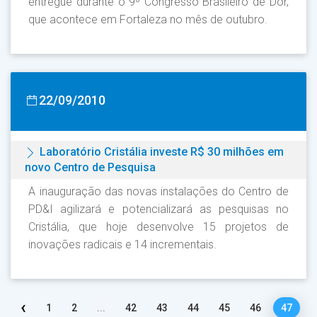
entregue durante o 9º Congresso Brasileiro de Dor,
que acontece em Fortaleza no mês de outubro.
22/09/2010
Laboratório Cristália investe R$ 30 milhões em
novo Centro de Pesquisa
A inauguração das novas instalações do Centro de
PD&I agilizará e potencializará as pesquisas no
Cristália, que hoje desenvolve 15 projetos de
inovações radicais e 14 incrementais.
‹
1
2
...
42
43
44
45
46
47