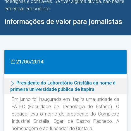
fidedignas e confiáveis. Se tiver alguma dúvida, não hesite
em entrar em contato.
Informações de valor para jornalistas
21/06/2014
Presidente do Laboratório Cristália dá nome à
primeira universidade pública de Itapira
Em junho foi inaugurada em Itapira uma unidade da
FATEC (Faculdade de Tecnologia do Estado). O
espaço leva o nome do presidente do Complexo
Industrial Cristália, Ogari de Castro Pacheco. A
homenagem é ao fundador do Cristália.