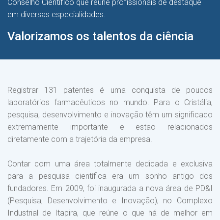
Conselho Científico que reúne profissionais de destaque
em diversas especialidades.
Valorizamos os talentos da ciência
Registrar 131 patentes é uma conquista de poucos
laboratórios farmacêuticos no mundo. Para o Cristália,
pesquisa, desenvolvimento e inovação têm um significado
extremamente importante e estão relacionados
diretamente com a trajetória da empresa.
Contar com uma área totalmente dedicada e exclusiva
para a pesquisa científica era um sonho antigo dos
fundadores. Em 2009, foi inaugurada a nova área de PD&I
(Pesquisa, Desenvolvimento e Inovação), no Complexo
Industrial de Itapira, que reúne o que há de melhor em