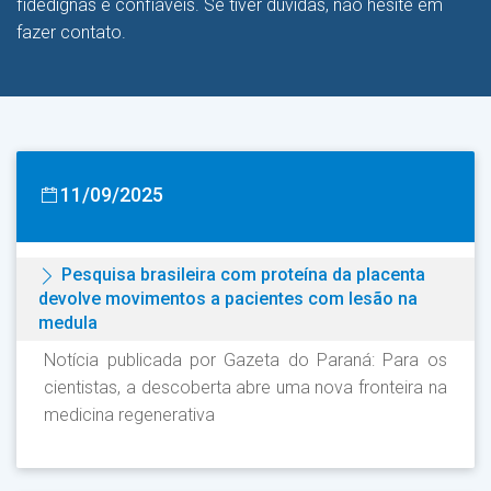
fidedignas e confiáveis. Se tiver dúvidas, não hesite em
fazer contato.
11/09/2025
Pesquisa brasileira com proteína da placenta
devolve movimentos a pacientes com lesão na
medula
Notícia publicada por Gazeta do Paraná: Para os
cientistas, a descoberta abre uma nova fronteira na
medicina regenerativa