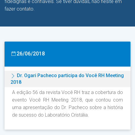
fidedignas e confiáveis. Se tiver dúvidas, não hesite em
fazer contato.
26/06/2018
Dr. Ogari Pacheco participa do Você RH Meeting
2018
A edição 56 da revista Você RH traz a cobertura do
evento Você RH Meeting 2018, que contou com
uma apresentação do Dr. Pacheco sobre a história
de sucesso do Laboratório Cristália.