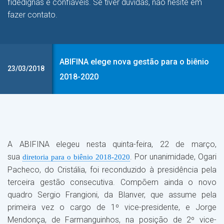
fidedignas e confiáveis. Se tiver dúvidas, não hesite em
fazer contato.
ABIFINA elege nova gestão para o biênio
23/03/2018
2018-2020
A ABIFINA elegeu nesta quinta-feira, 22 de março,
sua
. Por unanimidade, Ogari
diretoria para o biênio 2018-2020
Pacheco, do Cristália, foi reconduzido à presidência pela
terceira gestão consecutiva. Compõem ainda o novo
quadro Sergio Frangioni, da Blanver, que assume pela
primeira vez o cargo de 1º vice-presidente, e Jorge
Mendonça, de Farmanguinhos, na posição de 2º vice-