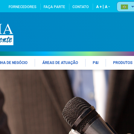
|
FORNECEDORES
FAÇA PARTE
CONTATO
A +
A -
NHA DE NEGÓCIO
ÁREAS DE ATUAÇÃO
P&I
PRODUTOS