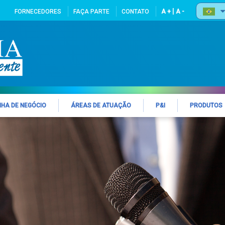
|
FORNECEDORES
FAÇA PARTE
CONTATO
A +
A -
NHA DE NEGÓCIO
ÁREAS DE ATUAÇÃO
P&I
PRODUTOS