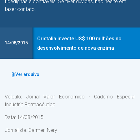
fidedignas e confiáveis. Se tiver dúvidas, não hesite em
fazer contato.
Cristália investe US$ 100 milhões no
14/08/2015
desenvolvimento de nova enzima
Ver arquivo
Veículo: Jornal Valor Econômico - Caderno Especial
Indústria Farmacêutica
Data: 14/08/2015
Jornalista: Carmen Nery