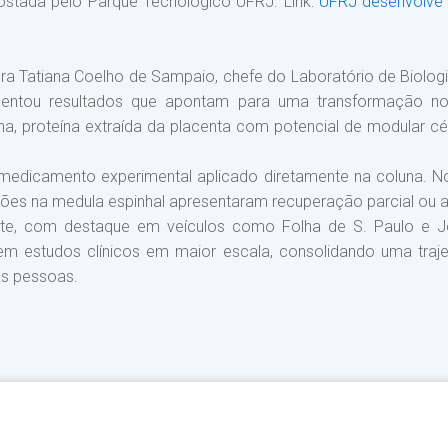
postada pelo Parque Tecnológico UFRJ. Link:
UFRJ desenvolve 
a Tatiana Coelho de Sampaio, chefe do Laboratório de Biologia 
sentou resultados que apontam para uma transformação no
a, proteína extraída da placenta com potencial de modular cél
 medicamento experimental aplicado diretamente na coluna. No
es na medula espinhal apresentaram recuperação parcial ou at
nte, com destaque em veículos como Folha de S. Paulo e J
em estudos clínicos em maior escala, consolidando uma trajet
as pessoas.