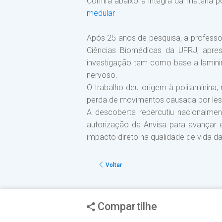
Confira abaixo a íntegra da matéria 
medular
Após 25 anos de pesquisa, a professor
Ciências Biomédicas da UFRJ, apre
investigação tem como base a laminin
nervoso.
O trabalho deu origem à
polilaminina
,
perda de movimentos causada por lesõ
A descoberta repercutiu nacionalme
autorização da Anvisa para avançar 
impacto direto na qualidade de vida d
Voltar
Compartilhe