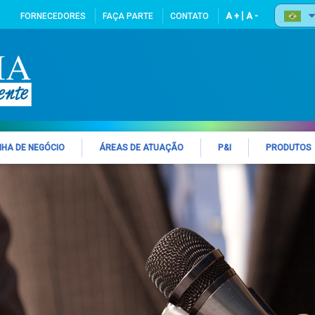
|
FORNECEDORES
FAÇA PARTE
CONTATO
A +
A -
NHA DE NEGÓCIO
ÁREAS DE ATUAÇÃO
P&I
PRODUTOS