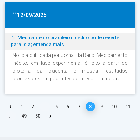
12/09/2025
Medicamento brasileiro inédito pode reverter
paralisia; entenda mais
Noticia publicada por Jornal da Band: Medicamento
inédito, em fase experimental, é feito a partir de
proteína da placenta e mostra resultados
promissores em pacientes com lesão na medula
‹
1
2
...
5
6
7
8
9
10
11
›
...
49
50