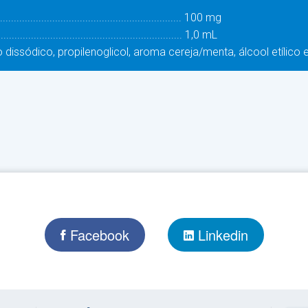
................................................................. 100 mg
................................................................ 1,0 mL
 dissódico, propilenoglicol, aroma cereja/menta, álcool etílico 
Facebook
Linkedin