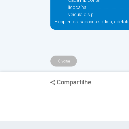
Cada mL contém:
lidocaína .....................................
veículo q.s.p. ...............................
Excipientes: sacarina sódica, edetato
Voltar
Compartilhe