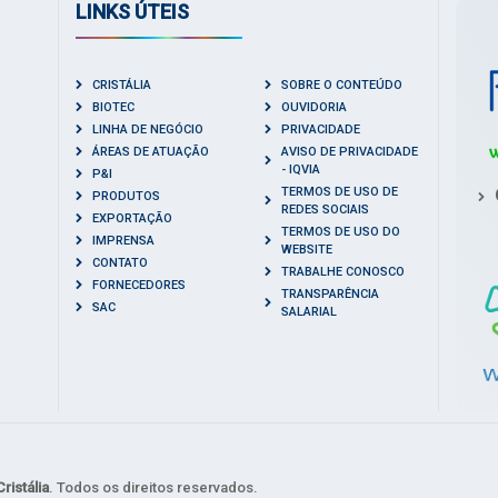
LINKS ÚTEIS
CRISTÁLIA
SOBRE O CONTEÚDO
BIOTEC
OUVIDORIA
LINHA DE NEGÓCIO
PRIVACIDADE
ÁREAS DE ATUAÇÃO
AVISO DE PRIVACIDADE
- IQVIA
P&I
TERMOS DE USO DE
PRODUTOS
REDES SOCIAIS
EXPORTAÇÃO
TERMOS DE USO DO
IMPRENSA
WEBSITE
CONTATO
TRABALHE CONOSCO
FORNECEDORES
TRANSPARÊNCIA
SAC
SALARIAL
ristália
. Todos os direitos reservados.