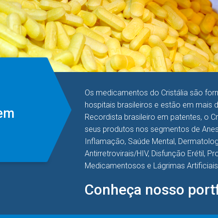
Os medicamentos do Cristália são for
hospitais brasileiros e estão em mais 
 em
Recordista brasileiro em patentes, o C
seus produtos nos segmentos de Anest
Inflamação, Saúde Mental, Dermatologi
Antirretrovirais/HIV, Disfunção Erétil, 
Medicamentosos e Lágrimas Artificiais
Conheça nosso portf