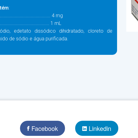
ntém
:
................................... 4 mg
...................................... 1 mL
 sódio, edetato dissódico dihidratado, cloreto de
xido de sódio e água purificada.
Facebook
Linkedin