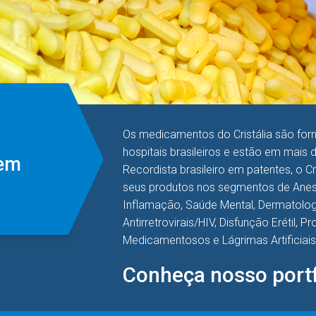
Os medicamentos do Cristália são for
hospitais brasileiros e estão em mais 
 em
Recordista brasileiro em patentes, o C
seus produtos nos segmentos de Anest
Inflamação, Saúde Mental, Dermatologi
Antirretrovirais/HIV, Disfunção Erétil, 
Medicamentosos e Lágrimas Artificiais
Conheça nosso portf