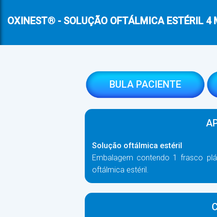
OXINEST® - SOLUÇÃO OFTÁLMICA ESTÉRIL 4 M
BULA PACIENTE
A
Solução oftálmica estéril
Embalagem contendo 1 frasco plá
oftálmica estéril.