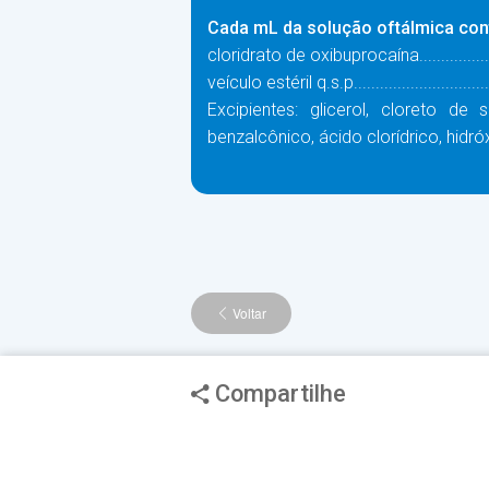
Cada mL da solução oftálmica co
cloridrato de oxibuprocaína......................
veículo estéril q.s.p.................................
Excipientes: glicerol, cloreto de
benzalcônico, ácido clorídrico, hidró
Voltar
Compartilhe