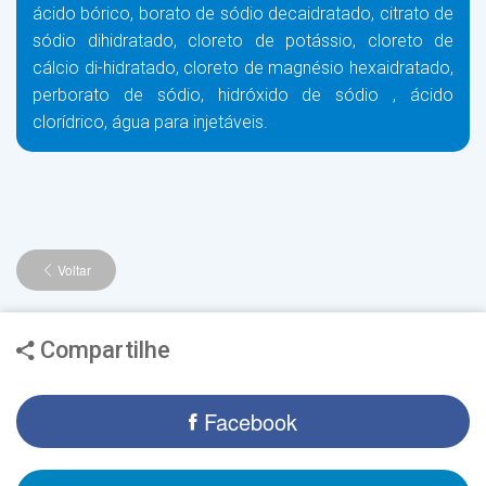
ácido bórico, borato de sódio decaidratado, citrato de
sódio dihidratado, cloreto de potássio, cloreto de
cálcio di-hidratado, cloreto de magnésio hexaidratado,
perborato de sódio, hidróxido de sódio , ácido
clorídrico, água para injetáveis.
Voltar
Compartilhe
Facebook