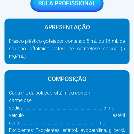
BULA PROFISSIONAL
APRESENTAÇÃO
Frasco plástico gotejador contendo 5 mL ou 15 mL de
solução oftálmica estéril de carmelose sódica (5
mg/mL).
COMPOSIÇÃO
Cada mL da solução oftálmica contém:
carmelose
sódica.................................................................. 5 mg
veículo estéril
q.s.p...............................................................1 mL
Excipientes: Excipientes: eritritol, levocarnitina, glicerol,