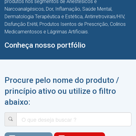
produtos nos segmentos de Anestésicos e
Narcoanalgésicos, Dor, Inflamação, Saúde Mental,
Dermatologia Terapêutica e Estética, Antirretrovirais/HIV,
Disfunção Erétil, Produtos Isentos de Prescrição, Colírios
Medicamentosos e Lágrimas Artificiais.
Conheça nosso portfólio
Procure pelo nome do produto /
princípio ativo ou utilize o filtro
abaixo: