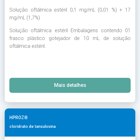
Solução oftálmica estéril 0,1 mg/mL (0,01 %) + 17
mg/mL (1,7%)
Solução oftálmica estéril Embalagens contendo 01
frasco plástico gotejador de 10 mL de solução
oftálmica estéril.
Mais detalhes
HPROZ®
cloridrato de tansulosina