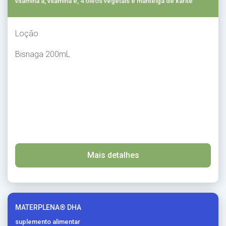
vitamina a, vitamina e, 4 óleos vegetais e manteiga de karitê
Loção
Bisnaga 200mL
Mais detalhes
MATERPLENA® DHA
suplemento alimentar