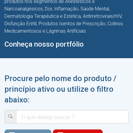
produtos nos segmentos de Anestésicos e
Narcoanalgésicos, Dor, Inflamação, Saúde Mental,
Dermatologia Terapêutica e Estética, Antirretrovirais/HIV,
Disfunção Erétil, Produtos Isentos de Prescrição, Colírios
Medicamentosos e Lágrimas Artificiais.
Conheça nosso portfólio
Procure pelo nome do produto /
princípio ativo ou utilize o filtro
abaixo: