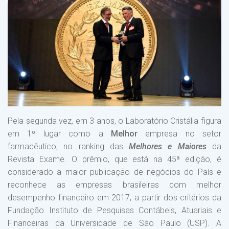
Pela segunda vez, em 3 anos, o Laboratório Cristália figura
em 1º lugar como a
Melhor
empresa no setor
farmacêutico, no ranking das
Melhores e Maiores
da
Revista Exame. O prêmio, que está na 45ª edição, é
considerado a maior publicação de negócios do País e
reconhece as empresas brasileiras com melhor
desempenho financeiro em 2017, a partir dos critérios da
Fundação Instituto de Pesquisas Contábeis, Atuariais e
Financeiras da Universidade de São Paulo (USP). A